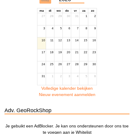
today
ma
di
wo
do
vr
za
zo
27
28
29
30
31
1
2
3
4
5
6
7
8
9
10
11
12
13
14
15
16
17
18
19
20
21
22
23
24
25
26
27
28
29
30
31
1
2
3
4
5
6
Volledige kalender bekijken
Nieuw evenement aanmelden
Adv. GeoRockShop
Je gebuikt een AdBlocker. Je kan ons ondersteunen door ons toe
te voegen aan je Whitelist