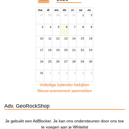
ma
di
wo
do
vr
za
zo
27
28
29
30
31
1
2
3
4
5
6
7
8
9
10
11
12
13
14
15
16
17
18
19
20
21
22
23
24
25
26
27
28
29
30
31
1
2
3
4
5
6
Volledige kalender bekijken
Nieuw evenement aanmelden
Adv. GeoRockShop
Je gebuikt een AdBlocker. Je kan ons ondersteunen door ons toe
te voegen aan je Whitelist