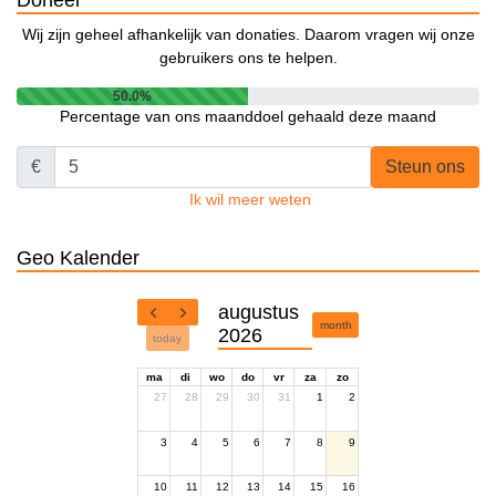
Doneer
Wij zijn geheel afhankelijk van donaties. Daarom vragen wij onze
gebruikers ons te helpen.
50.0%
Percentage van ons maanddoel gehaald deze maand
€
Steun ons
Ik wil meer weten
Geo Kalender
augustus
month
2026
today
ma
di
wo
do
vr
za
zo
27
28
29
30
31
1
2
3
4
5
6
7
8
9
10
11
12
13
14
15
16