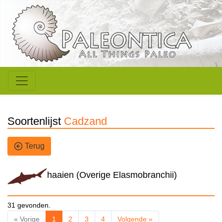
Soortenlijst
Cadzand
Terug
haaien (Overige Elasmobranchii)
31 gevonden.
« Vorige
1
2
3
4
Volgende »