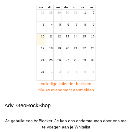
ma
di
wo
do
vr
za
zo
27
28
29
30
31
1
2
3
4
5
6
7
8
9
10
11
12
13
14
15
16
17
18
19
20
21
22
23
24
25
26
27
28
29
30
31
1
2
3
4
5
6
Volledige kalender bekijken
Nieuw evenement aanmelden
Adv. GeoRockShop
Je gebuikt een AdBlocker. Je kan ons ondersteunen door ons toe
te voegen aan je Whitelist