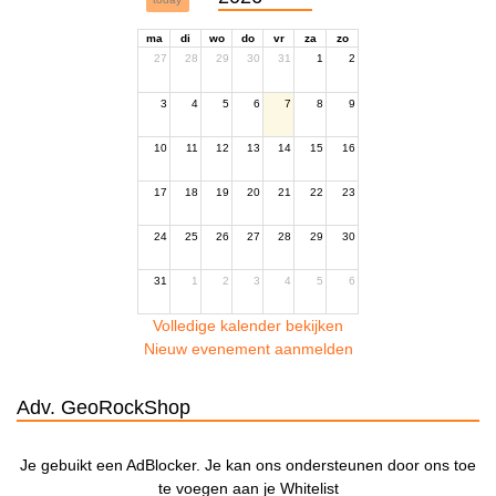
ma
di
wo
do
vr
za
zo
27
28
29
30
31
1
2
3
4
5
6
7
8
9
10
11
12
13
14
15
16
17
18
19
20
21
22
23
24
25
26
27
28
29
30
31
1
2
3
4
5
6
Volledige kalender bekijken
Nieuw evenement aanmelden
Adv. GeoRockShop
Je gebuikt een AdBlocker. Je kan ons ondersteunen door ons toe
te voegen aan je Whitelist