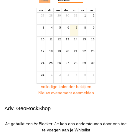
ma
di
wo
do
vr
za
zo
27
28
29
30
31
1
2
3
4
5
6
7
8
9
10
11
12
13
14
15
16
17
18
19
20
21
22
23
24
25
26
27
28
29
30
31
1
2
3
4
5
6
Volledige kalender bekijken
Nieuw evenement aanmelden
Adv. GeoRockShop
Je gebuikt een AdBlocker. Je kan ons ondersteunen door ons toe
te voegen aan je Whitelist