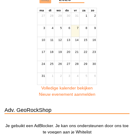
ma
di
wo
do
vr
za
zo
27
28
29
30
31
1
2
3
4
5
6
7
8
9
10
11
12
13
14
15
16
17
18
19
20
21
22
23
24
25
26
27
28
29
30
31
1
2
3
4
5
6
Volledige kalender bekijken
Nieuw evenement aanmelden
Adv. GeoRockShop
Je gebuikt een AdBlocker. Je kan ons ondersteunen door ons toe
te voegen aan je Whitelist