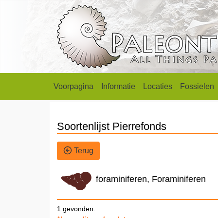
Voorpagina
Informatie
Locaties
Fossielen
Soortenlijst Pierrefonds
Terug
foraminiferen, Foraminiferen
1 gevonden.