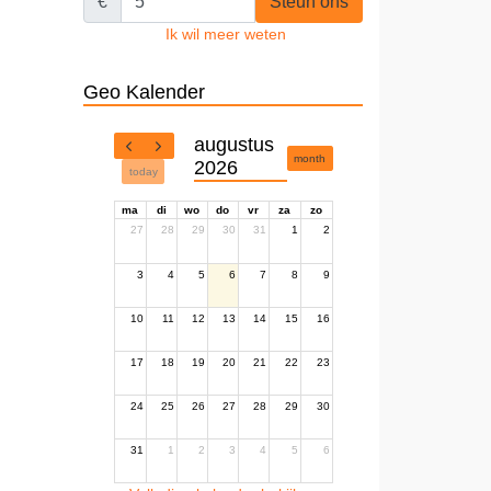
€
Steun ons
Ik wil meer weten
Geo Kalender
augustus
month
2026
today
ma
di
wo
do
vr
za
zo
27
28
29
30
31
1
2
3
4
5
6
7
8
9
10
11
12
13
14
15
16
17
18
19
20
21
22
23
24
25
26
27
28
29
30
31
1
2
3
4
5
6