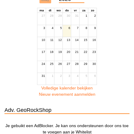
ma
di
wo
do
vr
za
zo
27
28
29
30
31
1
2
3
4
5
6
7
8
9
10
11
12
13
14
15
16
17
18
19
20
21
22
23
24
25
26
27
28
29
30
31
1
2
3
4
5
6
Volledige kalender bekijken
Nieuw evenement aanmelden
Adv. GeoRockShop
Je gebuikt een AdBlocker. Je kan ons ondersteunen door ons toe
te voegen aan je Whitelist