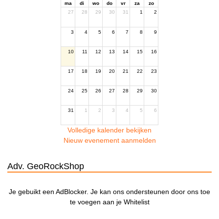
ma
di
wo
do
vr
za
zo
27
28
29
30
31
1
2
3
4
5
6
7
8
9
10
11
12
13
14
15
16
17
18
19
20
21
22
23
24
25
26
27
28
29
30
31
1
2
3
4
5
6
Volledige kalender bekijken
Nieuw evenement aanmelden
Adv. GeoRockShop
Je gebuikt een AdBlocker. Je kan ons ondersteunen door ons toe
te voegen aan je Whitelist