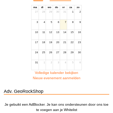
ma
di
wo
do
vr
za
zo
27
28
29
30
31
1
2
3
4
5
6
7
8
9
10
11
12
13
14
15
16
17
18
19
20
21
22
23
24
25
26
27
28
29
30
31
1
2
3
4
5
6
Volledige kalender bekijken
Nieuw evenement aanmelden
Adv. GeoRockShop
Je gebuikt een AdBlocker. Je kan ons ondersteunen door ons toe
te voegen aan je Whitelist