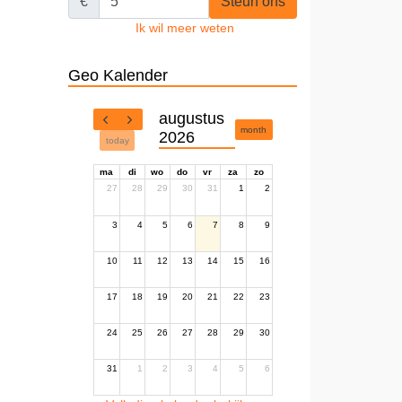
€
Steun ons
Ik wil meer weten
Geo Kalender
augustus
month
2026
today
ma
di
wo
do
vr
za
zo
27
28
29
30
31
1
2
3
4
5
6
7
8
9
10
11
12
13
14
15
16
17
18
19
20
21
22
23
24
25
26
27
28
29
30
31
1
2
3
4
5
6