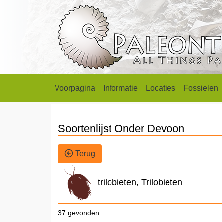
Voorpagina
Informatie
Locaties
Fossielen
Soortenlijst Onder Devoon
Terug
trilobieten, Trilobieten
37 gevonden.