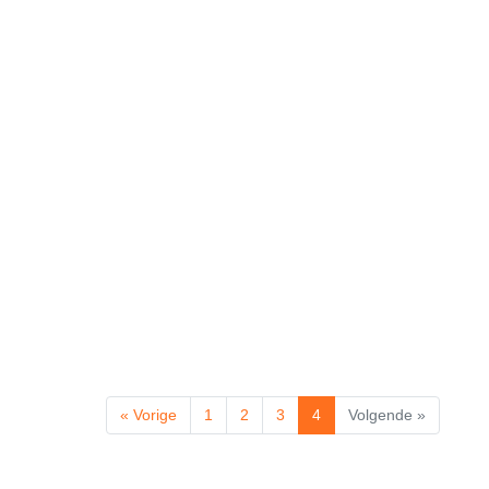
« Vorige
1
2
3
4
Volgende »