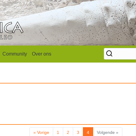
Community
Over ons
« Vorige
1
2
3
4
Volgende »