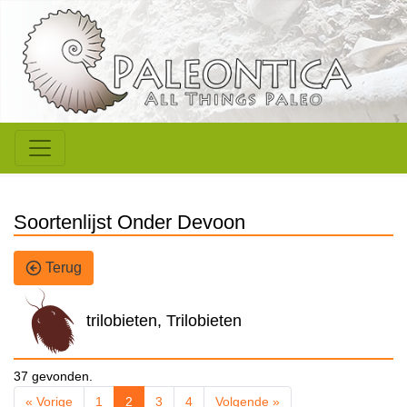
Soortenlijst Onder Devoon
Terug
trilobieten, Trilobieten
37 gevonden.
« Vorige
1
2
3
4
Volgende »