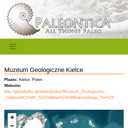
Muzeum Geologiczne Kielce
Plaats:
Kielce, Polen
Website:
http://gdziebylec.pl/obiekt/pokaz/Muzeum_Geologiczne_-
_Oddzia%C5%82_%C5%9Awi%C4%99tokrzyskiego_Pa%C5
+
−