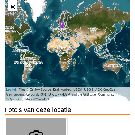
Leaflet
| Tiles © Esri — Source: Esri, i-cubed, USDA, USGS, AEX, GeoEye,
Getmapping, Aerogrid, IGN, IGP, UPR-EGP, and the GIS User Community,
©OpenStreetMap, ©CartoDB
Foto's van deze locatie