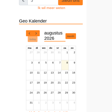
€
Steun ons
Ik wil meer weten
Geo Kalender
augustus
month
2026
today
ma
di
wo
do
vr
za
zo
27
28
29
30
31
1
2
3
4
5
6
7
8
9
10
11
12
13
14
15
16
17
18
19
20
21
22
23
24
25
26
27
28
29
30
31
1
2
3
4
5
6