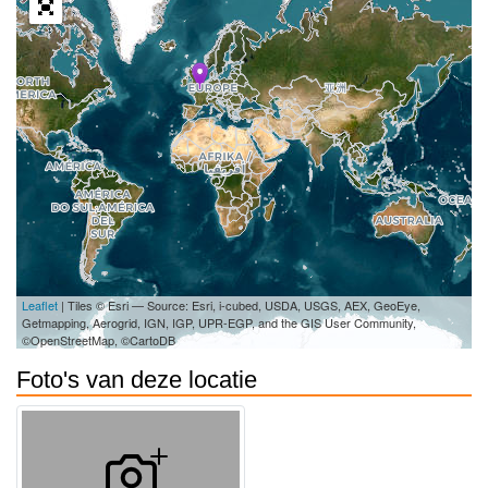
Leaflet
| Tiles © Esri — Source: Esri, i-cubed, USDA, USGS, AEX, GeoEye,
Getmapping, Aerogrid, IGN, IGP, UPR-EGP, and the GIS User Community,
©OpenStreetMap, ©CartoDB
Foto's van deze locatie