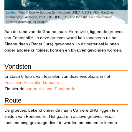
Leaflet
| Tiles © Esri — Source: Esri, i-cubed, USDA, USGS, AEX, GeoEye,
Getmapping, Aerogrid, IGN, IGP, UPR-EGP, and the GIS User Community,
©OpenStreetMap, ©CartoDB
Aan de rand van de Gaume, nabij Florenville, liggen de groeves
van Fontenoille. In deze groeves wordt kalkzandsteen uit het
Sinemuriaan (Onder Jura) gewonnen. In dit materiaal kunnen
onder andere crinoides, koralen en bivalven gevonden worden.
Vondsten
Er staan 0 foto's van fossielen van deze vindplaats in het
Fossielen Fossielendatabase
.
Zie hier de
soortenlijst van Fontenoille
.
Route
De groeves, bekend onder de naam Carrière BRG liggen ten
zuiden van Fontenoille. Het gaat om actieve groeves, waar
toestemming gevraagd dient te worden om binnen te komen.