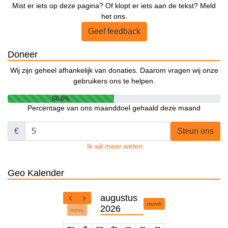
Mist er iets op deze pagina? Of klopt er iets aan de tekst? Meld
het ons.
Geef feedback
Doneer
Wij zijn geheel afhankelijk van donaties. Daarom vragen wij onze
gebruikers ons te helpen.
50.0%
Percentage van ons maanddoel gehaald deze maand
€
Steun ons
Ik wil meer weten
Geo Kalender
augustus
month
2026
today
ma
di
wo
do
vr
za
zo