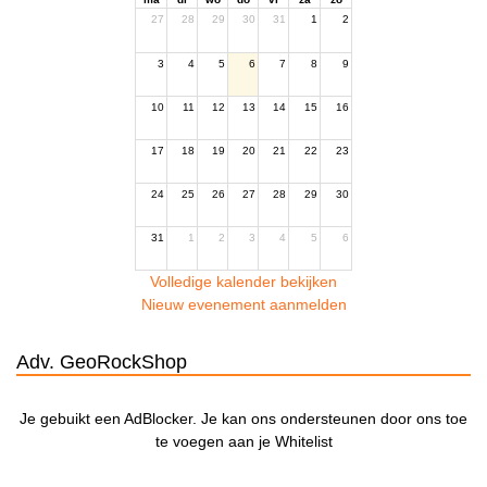
27
28
29
30
31
1
2
3
4
5
6
7
8
9
10
11
12
13
14
15
16
17
18
19
20
21
22
23
24
25
26
27
28
29
30
31
1
2
3
4
5
6
Volledige kalender bekijken
Nieuw evenement aanmelden
Adv. GeoRockShop
Je gebuikt een AdBlocker. Je kan ons ondersteunen door ons toe
te voegen aan je Whitelist