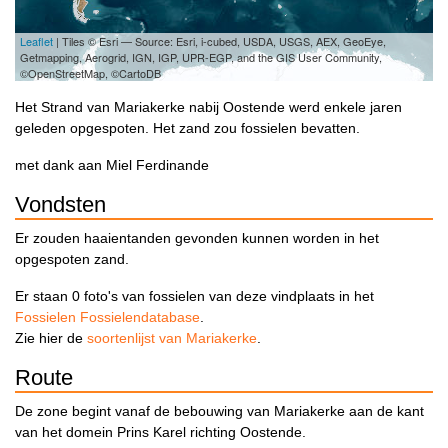
Leaflet
| Tiles © Esri — Source: Esri, i-cubed, USDA, USGS, AEX, GeoEye,
Getmapping, Aerogrid, IGN, IGP, UPR-EGP, and the GIS User Community,
©OpenStreetMap, ©CartoDB
Het Strand van Mariakerke nabij Oostende werd enkele jaren
geleden opgespoten. Het zand zou fossielen bevatten.
met dank aan Miel Ferdinande
Vondsten
Er zouden haaientanden gevonden kunnen worden in het
opgespoten zand.
Er staan 0 foto's van fossielen van deze vindplaats in het
Fossielen Fossielendatabase
.
Zie hier de
soortenlijst van Mariakerke
.
Route
De zone begint vanaf de bebouwing van Mariakerke aan de kant
van het domein Prins Karel richting Oostende.