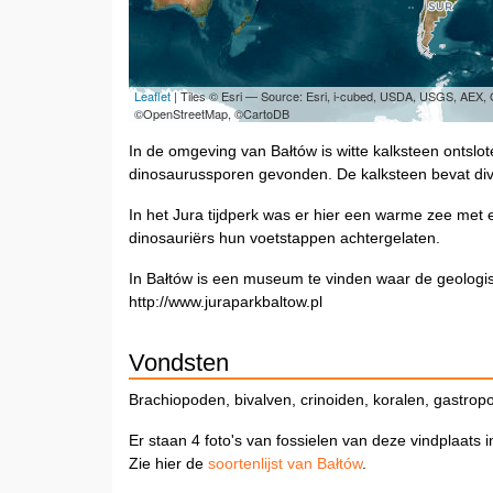
Leaflet
| Tiles © Esri — Source: Esri, i-cubed, USDA, USGS, AEX
©OpenStreetMap, ©CartoDB
In de omgeving van Bałtów is witte kalksteen ontslote
dinosaurussporen gevonden. De kalksteen bevat div
In het Jura tijdperk was er hier een warme zee met 
dinosauriërs hun voetstappen achtergelaten.
In Bałtów is een museum te vinden waar de geologis
http://www.juraparkbaltow.pl
Vondsten
Brachiopoden, bivalven, crinoiden, koralen, gastro
Er staan 4 foto's van fossielen van deze vindplaats 
Zie hier de
soortenlijst van Bałtów
.