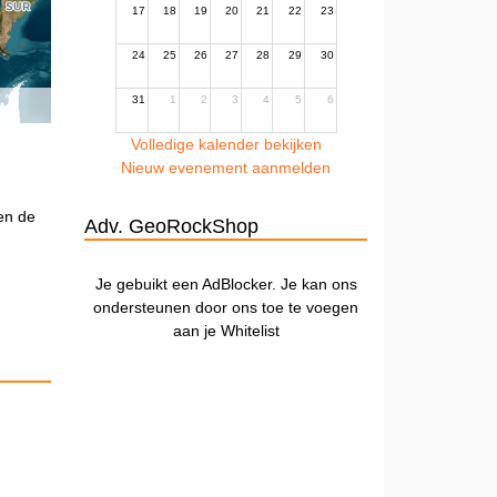
17
18
19
20
21
22
23
24
25
26
27
28
29
30
31
1
2
3
4
5
6
Volledige kalender bekijken
Nieuw evenement aanmelden
ben de
Adv. GeoRockShop
Je gebuikt een AdBlocker. Je kan ons
ondersteunen door ons toe te voegen
aan je Whitelist