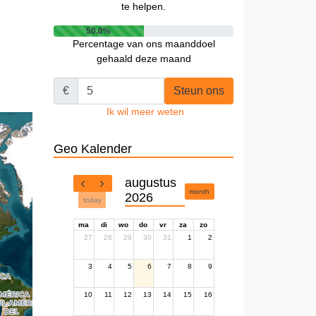
te helpen.
50.0%
Percentage van ons maanddoel
gehaald deze maand
€
Steun ons
Ik wil meer weten
Geo Kalender
augustus
month
2026
today
ma
di
wo
do
vr
za
zo
27
28
29
30
31
1
2
3
4
5
6
7
8
9
10
11
12
13
14
15
16