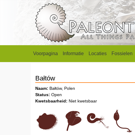
Voorpagina
Informatie
Locaties
Fossielen
Bałtów
Naam:
Bałtów, Polen
Status:
Open
Kwetsbaarheid:
Niet kwetsbaar