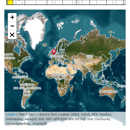
+
−
Leaflet
| Tiles © Esri — Source: Esri, i-cubed, USDA, USGS, AEX, GeoEye,
Getmapping, Aerogrid, IGN, IGP, UPR-EGP, and the GIS User Community,
©OpenStreetMap, ©CartoDB