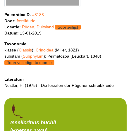
PaleonticaID:
#8183
Door:
fossildude
Locatie:
Rügen, Duitsland
Soortenlijst
Datum:
13-01-2019
Taxonomie
klasse (
Classis
):
Crinoidea
(Miller, 1821)
substam (
Subphylum
): Pelmatozoa (Leuckart, 1848)
Toon volledige taxnomie
Literatuur
Nestler, H. (1975) - Die fossilien der Rügener schreibkreide
Isselicrinus
buchii
(Roemer, 1840)