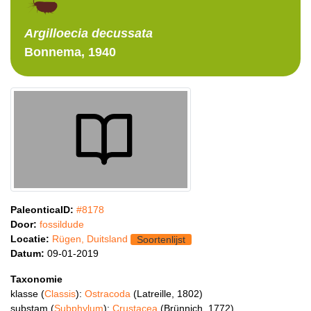
Argilloecia
decussata
Bonnema, 1940
PaleonticaID:
#8178
Door:
fossildude
Locatie:
Rügen, Duitsland
Soortenlijst
Datum:
09-01-2019
Taxonomie
klasse (
Classis
):
Ostracoda
(Latreille, 1802)
substam (
Subphylum
):
Crustacea
(Brünnich, 1772)