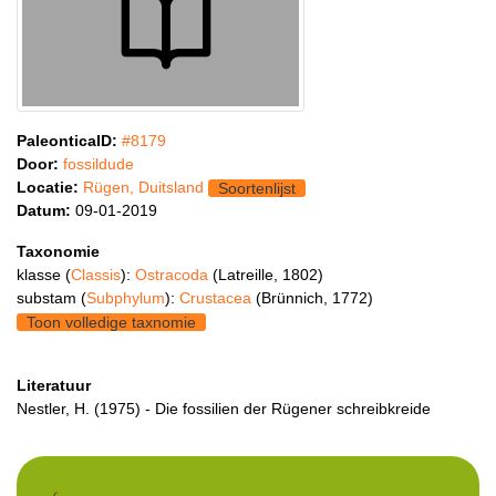
PaleonticaID:
#8179
Door:
fossildude
Locatie:
Rügen, Duitsland
Soortenlijst
Datum:
09-01-2019
Taxonomie
klasse (
Classis
):
Ostracoda
(Latreille, 1802)
substam (
Subphylum
):
Crustacea
(Brünnich, 1772)
Toon volledige taxnomie
Literatuur
Nestler, H. (1975) - Die fossilien der Rügener schreibkreide