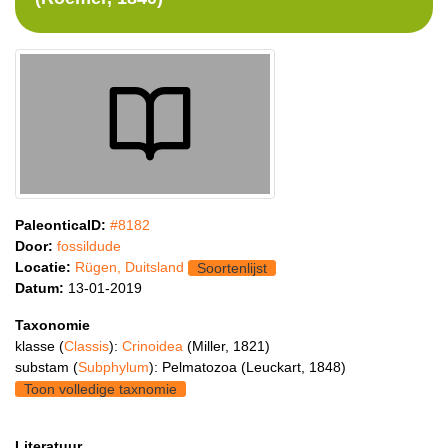
PaleonticaID:
#8182
Door:
fossildude
Locatie:
Rügen, Duitsland
Soortenlijst
Datum:
13-01-2019
Taxonomie
klasse (
Classis
):
Crinoidea
(Miller, 1821)
substam (
Subphylum
): Pelmatozoa (Leuckart, 1848)
Toon volledige taxnomie
Literatuur