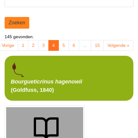
Zoeken
145 gevonden.
« Vorige
1
2
3
4
5
6
…
15
Volgende »
Bourgueticrinus
hagenowii
(Goldfuss, 1840)