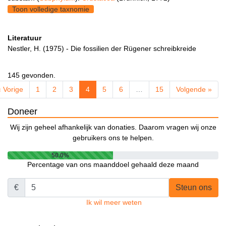
Toon volledige taxnomie
Literatuur
Nestler, H. (1975) - Die fossilien der Rügener schreibkreide
145 gevonden.
« Vorige
1
2
3
4
5
6
…
15
Volgende »
Doneer
Wij zijn geheel afhankelijk van donaties. Daarom vragen wij onze
gebruikers ons te helpen.
50.0%
Percentage van ons maanddoel gehaald deze maand
€
Steun ons
Ik wil meer weten