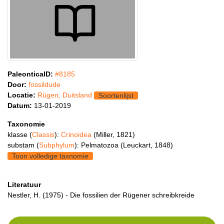
PaleonticaID:
#8185
Door:
fossildude
Locatie:
Rügen, Duitsland
Soortenlijst
Datum:
13-01-2019
Taxonomie
klasse (
Classis
):
Crinoidea
(Miller, 1821)
substam (
Subphylum
): Pelmatozoa (Leuckart, 1848)
Toon volledige taxnomie
Literatuur
Nestler, H. (1975) - Die fossilien der Rügener schreibkreide