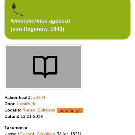
Nielsenicrinus
agassizi
(von Hagenow, 1840)
PaleonticaID:
#8184
Door:
fossildude
Locatie:
Rügen, Duitsland
Soortenlijst
Datum:
13-01-2019
Taxonomie
klasse (
Classis
):
Crinoidea
(Miller, 1821)