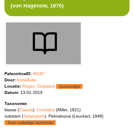
(von Hagenow, 1876)
PaleonticaID:
#8187
Door:
fossildude
Locatie:
Rügen, Duitsland
Soortenlijst
Datum:
13-01-2019
Taxonomie
klasse (
Classis
):
Crinoidea
(Miller, 1821)
substam (
Subphylum
): Pelmatozoa (Leuckart, 1848)
Toon volledige taxnomie