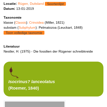
Locatie:
Rügen, Duitsland
Soortenlijst
Datum:
13-01-2019
Taxonomie
klasse (
Classis
):
Crinoidea
(Miller, 1821)
substam (
Subphylum
): Pelmatozoa (Leuckart, 1848)
Toon volledige taxnomie
Literatuur
Nestler, H. (1975) - Die fossilien der Rügener schreibkreide
Isocrinus?
lanceolatus
(Roemer, 1840)