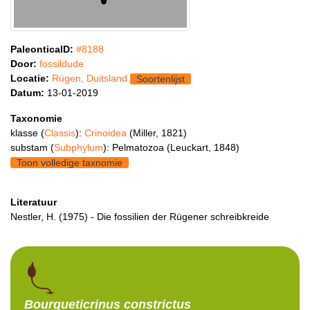
PaleonticaID:
#8188
Door:
fossildude
Locatie:
Rügen, Duitsland
Soortenlijst
Datum:
13-01-2019
Taxonomie
klasse (
Classis
):
Crinoidea
(Miller, 1821)
substam (
Subphylum
): Pelmatozoa (Leuckart, 1848)
Toon volledige taxnomie
Literatuur
Nestler, H. (1975) - Die fossilien der Rügener schreibkreide
Bourgueticrinus
constrictus