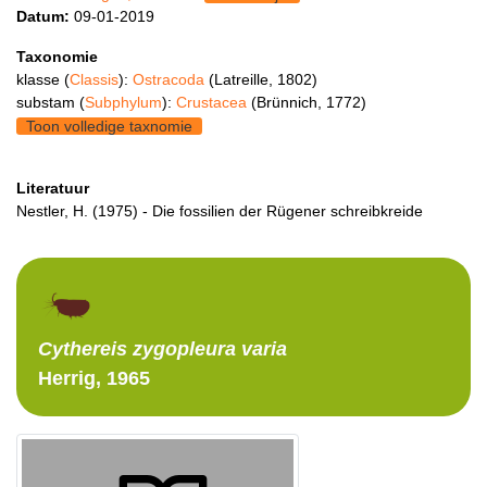
Datum:
09-01-2019
Taxonomie
klasse (
Classis
):
Ostracoda
(Latreille, 1802)
substam (
Subphylum
):
Crustacea
(Brünnich, 1772)
Toon volledige taxnomie
Literatuur
Nestler, H. (1975) - Die fossilien der Rügener schreibkreide
Cythereis
zygopleura varia
Herrig, 1965