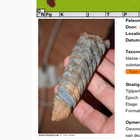
Paleon
Door:
Locati
Datum
Taxon
klasse 
substa
Toon 
Stratig
Tijdper
Epoch:
Etage: 
Formati
Opmer
Gevond
van dez