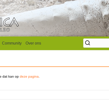
Community
Over ons
se dat kan op
deze pagina
.