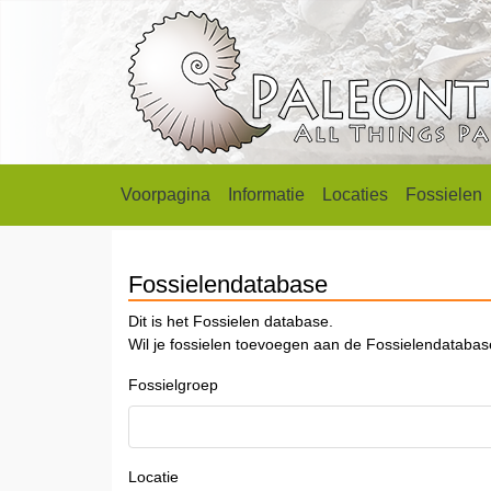
Voorpagina
Informatie
Locaties
Fossielen
Fossielendatabase
Dit is het Fossielen database.
Wil je fossielen toevoegen aan de Fossielendataba
Fossielgroep
Locatie