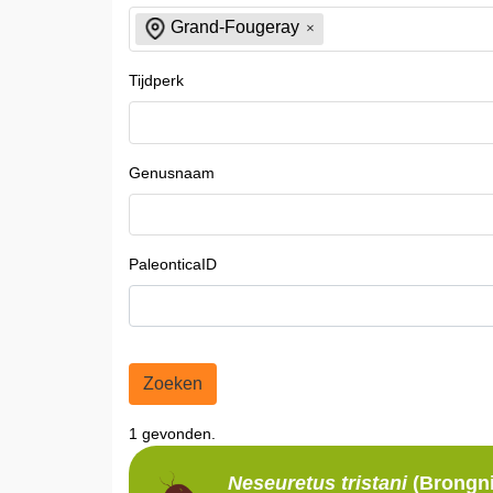
Grand-Fougeray
Tijdperk
Genusnaam
PaleonticaID
Zoeken
1 gevonden.
Neseuretus
tristani
(Brongni