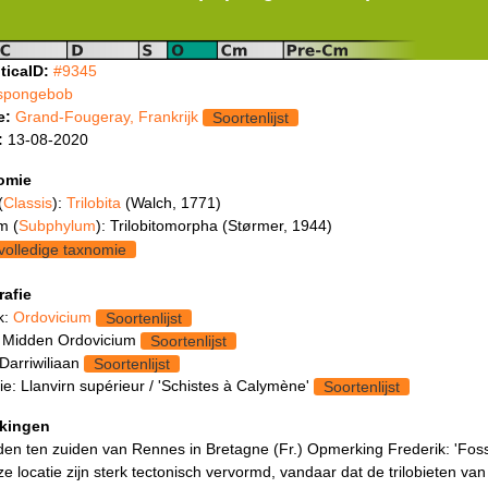
ticaID:
#9345
spongebob
e:
Grand-Fougeray, Frankrijk
Soortenlijst
:
13-08-2020
omie
(
Classis
):
Trilobita
(Walch, 1771)
m (
Subphylum
): Trilobitomorpha (Størmer, 1944)
volledige taxnomie
rafie
k:
Ordovicium
Soortenlijst
 Midden Ordovicium
Soortenlijst
Darriwiliaan
Soortenlijst
e: Llanvirn supérieur / 'Schistes à Calymène'
Soortenlijst
kingen
en ten zuiden van Rennes in Bretagne (Fr.) Opmerking Frederik: 'Foss
e locatie zijn sterk tectonisch vervormd, vandaar dat de trilobieten va