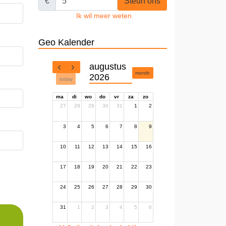
€
Steun ons
Ik wil meer weten
Geo Kalender
augustus
month
2026
today
ma
di
wo
do
vr
za
zo
27
28
29
30
31
1
2
3
4
5
6
7
8
9
10
11
12
13
14
15
16
17
18
19
20
21
22
23
24
25
26
27
28
29
30
31
1
2
3
4
5
6