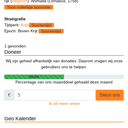
rijk (
Regnum
): Animalia (Linnaeus, 1758)
Toon volledige taxnomie
Stratigrafie
Tijdperk:
Krijt
Soortenlijst
Epoch: Boven Krijt
Soortenlijst
1 gevonden.
Doneer
Wij zijn geheel afhankelijk van donaties. Daarom vragen wij onze
gebruikers ons te helpen.
50.0%
Percentage van ons maanddoel gehaald deze maand
€
Steun ons
Ik wil meer weten
Geo Kalender