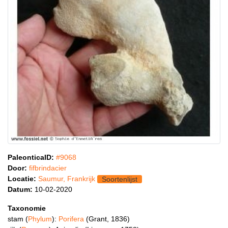
PaleonticaID:
#9068
Door:
fifbrindacier
Locatie:
Saumur, Frankrijk
Soortenlijst
Datum:
10-02-2020
Taxonomie
stam (
Phylum
):
Porifera
(Grant, 1836)