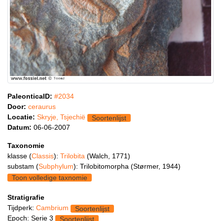
PaleonticaID:
#2034
Door:
ceraurus
Locatie:
Skryje, Tsjechië
Soortenlijst
Datum:
06-06-2007
Taxonomie
klasse (
Classis
):
Trilobita
(Walch, 1771)
substam (
Subphylum
): Trilobitomorpha (Størmer, 1944)
Toon volledige taxnomie
Stratigrafie
Tijdperk:
Cambrium
Soortenlijst
Epoch: Serie 3
Soortenlijst