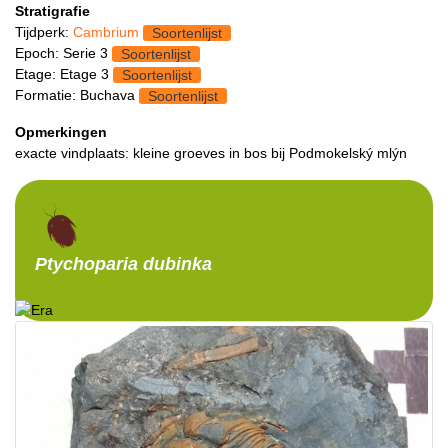
Stratigrafie
Tijdperk:
Cambrium
Soortenlijst
Epoch: Serie 3
Soortenlijst
Etage: Etage 3
Soortenlijst
Formatie: Buchava
Soortenlijst
Opmerkingen
exacte vindplaats: kleine groeves in bos bij Podmokelský mlýn
Ptychoparia
dubinka