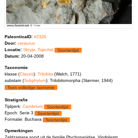
PaleonticaID:
#2326
Door:
ceraurus
Locatie:
Skryje, Tsjechië
Soortenlijst
Datum:
20-04-2008
Taxonomie
klasse (
Classis
):
Trilobita
(Walch, 1771)
substam (
Subphylum
): Trilobitomorpha (Størmer, 1944)
Toon volledige taxnomie
Stratigrafie
Tijdperk:
Cambrium
Soortenlijst
Epoch: Serie 3
Soortenlijst
Formatie: Buchava
Soortenlijst
Opmerkingen
Zeldzamere soort uit de familie Ptychopariidae. Vindplaats