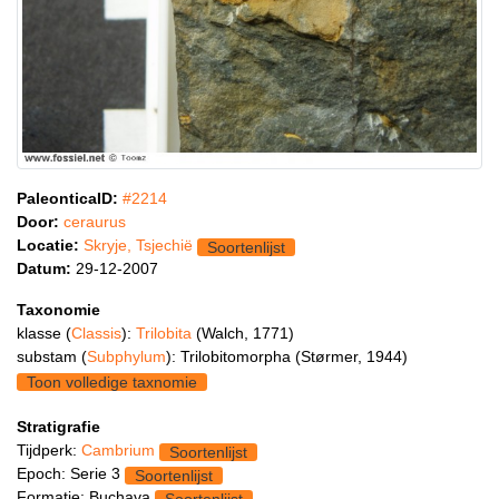
PaleonticaID:
#2214
Door:
ceraurus
Locatie:
Skryje, Tsjechië
Soortenlijst
Datum:
29-12-2007
Taxonomie
klasse (
Classis
):
Trilobita
(Walch, 1771)
substam (
Subphylum
): Trilobitomorpha (Størmer, 1944)
Toon volledige taxnomie
Stratigrafie
Tijdperk:
Cambrium
Soortenlijst
Epoch: Serie 3
Soortenlijst
Formatie: Buchava
Soortenlijst