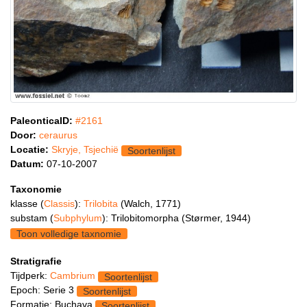
PaleonticaID:
#2161
Door:
ceraurus
Locatie:
Skryje, Tsjechië
Soortenlijst
Datum:
07-10-2007
Taxonomie
klasse (
Classis
):
Trilobita
(Walch, 1771)
substam (
Subphylum
): Trilobitomorpha (Størmer, 1944)
Toon volledige taxnomie
Stratigrafie
Tijdperk:
Cambrium
Soortenlijst
Epoch: Serie 3
Soortenlijst
Formatie: Buchava
Soortenlijst