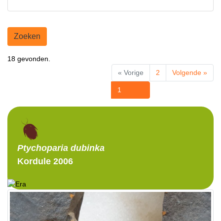
Zoeken
18 gevonden.
« Vorige
2
Volgende »
1
Ptychoparia
dubinka
Kordule 2006