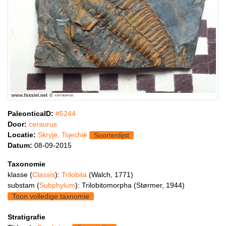
PaleonticaID:
#5244
Door:
ceraurus
Locatie:
Skryje, Tsjechië
Soortenlijst
Datum:
08-09-2015
Taxonomie
klasse (
Classis
):
Trilobita
(Walch, 1771)
substam (
Subphylum
): Trilobitomorpha (Størmer, 1944)
Toon volledige taxnomie
Stratigrafie