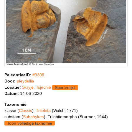
PaleonticaID:
#9308
Door:
pleydellia
Locatie:
Skryje, Tsjechië
Soortenlijst
Datum:
14-06-2020
Taxonomie
klasse (
Classis
):
Trilobita
(Walch, 1771)
substam (
Subphylum
): Trilobitomorpha (Størmer, 1944)
Toon volledige taxnomie