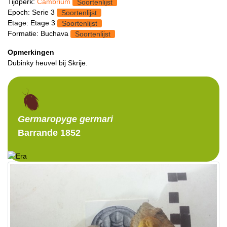
Tijdperk:
Cambrium
Soortenlijst
Epoch: Serie 3
Soortenlijst
Etage: Etage 3
Soortenlijst
Formatie: Buchava
Soortenlijst
Opmerkingen
Dubinky heuvel bij Skrije.
Germaropyge
germari
Barrande 1852