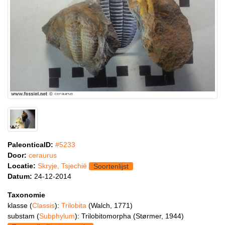
PaleonticaID:
#5233
Door:
ceraurus
Locatie:
Skryje, Tsjechië
Soortenlijst
Datum:
24-12-2014
Taxonomie
klasse (
Classis
):
Trilobita
(Walch, 1771)
substam (
Subphylum
): Trilobitomorpha (Størmer, 1944)