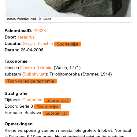
PaleonticaID:
#2328
Door:
ceraurus
Locatie:
Skryje, Tsjechië
Soortenlijst
Datum:
26-04-2008
Taxonomie
klasse (
Classis
):
Trilobita
(Walch, 1771)
substam (
Subphylum
): Trilobitomorpha (Størmer, 1944)
Toon volledige taxnomie
Stratigrafie
Tijdperk:
Cambrium
Soortenlijst
Epoch: Serie 3
Soortenlijst
Formatie: Buchava
Soortenlijst
Opmerkingen
Kleine verspoeling van een meestal iets grotere trilobiet. Normaal
is P.carens 8-10cm groot. Het staartschild mist en thoraxdelen