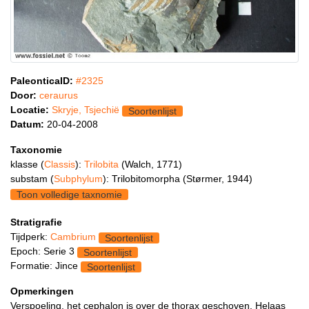
PaleonticaID:
#2325
Door:
ceraurus
Locatie:
Skryje, Tsjechië
Soortenlijst
Datum:
20-04-2008
Taxonomie
klasse (
Classis
):
Trilobita
(Walch, 1771)
substam (
Subphylum
): Trilobitomorpha (Størmer, 1944)
Toon volledige taxnomie
Stratigrafie
Tijdperk:
Cambrium
Soortenlijst
Epoch: Serie 3
Soortenlijst
Formatie: Jince
Soortenlijst
Opmerkingen
Verspoeling, het cephalon is over de thorax geschoven. Helaas