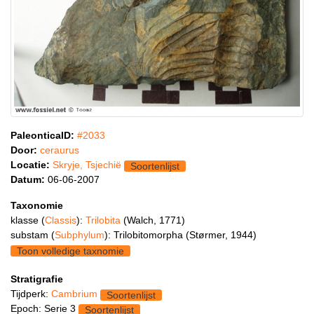
PaleonticaID:
#2033
Door:
ceraurus
Locatie:
Skryje, Tsjechië
Soortenlijst
Datum:
06-06-2007
Taxonomie
klasse (
Classis
):
Trilobita
(Walch, 1771)
substam (
Subphylum
): Trilobitomorpha (Størmer, 1944)
Toon volledige taxnomie
Stratigrafie
Tijdperk:
Cambrium
Soortenlijst
Epoch: Serie 3
Soortenlijst