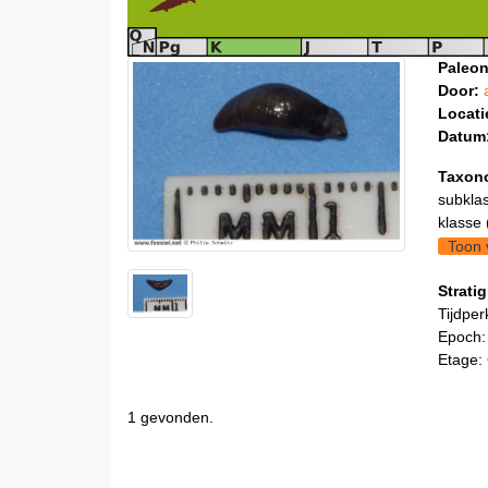
Paleon
Door:
Locati
Datum
Taxon
subklas
klasse 
Toon 
Stratig
Tijdper
Epoch:
Etage:
1 gevonden.