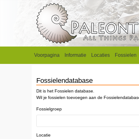
Voorpagina
Informatie
Locaties
Fossielen
Fossielendatabase
Dit is het Fossielen database.
Wil je fossielen toevoegen aan de Fossielendataba
Fossielgroep
Locatie