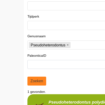
Tijdperk
Genusnaam
Pseudoheterodontus
PaleonticaID
Zoeken
1 gevonden.
Pseudoheterodontus
polydi