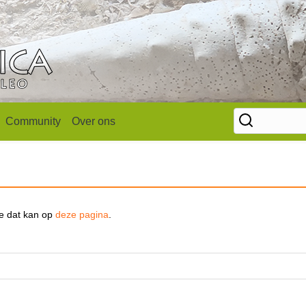
Community
Over ons
se dat kan op
deze pagina
.