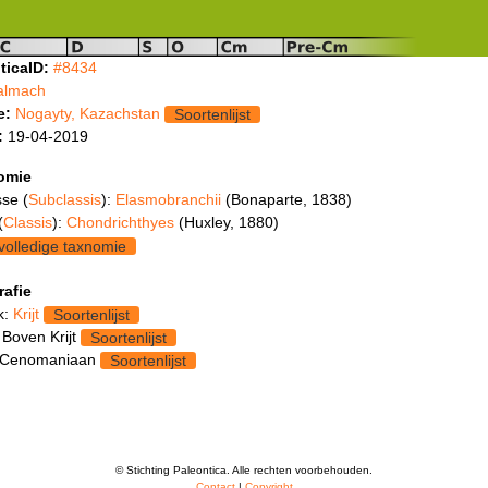
ticaID:
#8434
almach
e:
Nogayty, Kazachstan
Soortenlijst
:
19-04-2019
omie
se (
Subclassis
):
Elasmobranchii
(Bonaparte, 1838)
(
Classis
):
Chondrichthyes
(Huxley, 1880)
volledige taxnomie
rafie
k:
Krijt
Soortenlijst
 Boven Krijt
Soortenlijst
 Cenomaniaan
Soortenlijst
© Stichting Paleontica. Alle rechten voorbehouden.
Contact
|
Copyright