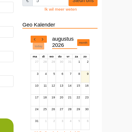
€
Steun ons
Ik wil meer weten
Geo Kalender
augustus
month
2026
today
ma
di
wo
do
vr
za
zo
27
28
29
30
31
1
2
3
4
5
6
7
8
9
10
11
12
13
14
15
16
17
18
19
20
21
22
23
24
25
26
27
28
29
30
31
1
2
3
4
5
6