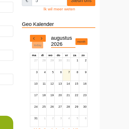
€
Steun ons
Ik wil meer weten
Geo Kalender
augustus
month
2026
today
ma
di
wo
do
vr
za
zo
27
28
29
30
31
1
2
3
4
5
6
7
8
9
10
11
12
13
14
15
16
17
18
19
20
21
22
23
24
25
26
27
28
29
30
31
1
2
3
4
5
6