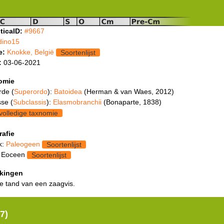
ticaID:
#9667
dino15
e:
Knokke, België
Soortenlijst
:
03-06-2021
omie
rde (
Superordo
):
Batoidea
(Herman & van Waes, 2012)
se (
Subclassis
):
Elasmobranchii
(Bonaparte, 1838)
volledige taxnomie
rafie
k:
Paleogeen
Soortenlijst
: Eoceen
Soortenlijst
kingen
e tand van een zaagvis.
7)