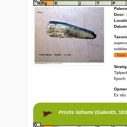
Paleon
Door:
Locati
Datum
Taxon
supero
subklas
Toon 
Stratig
Tijdper
Epoch
Opmer
Ex situ
Pristis
lathami
(Galeotti, 183