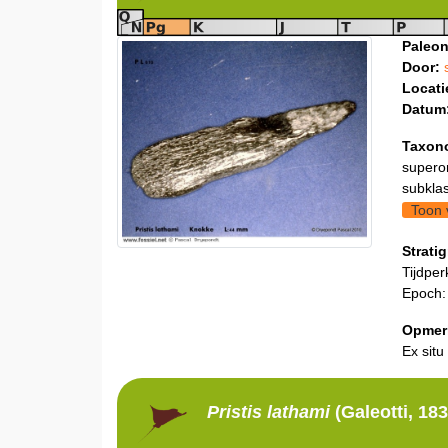
Paleon
Door:
Locati
Datum
Taxon
supero
subklas
Toon 
Stratig
Tijdper
Epoch
Opmer
Ex situ
Pristis
lathami
(Galeotti, 183