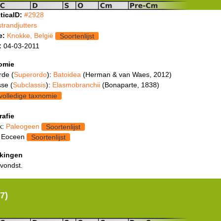
ticaID:
#2928
strandjutters
e:
Knokke, België
Soortenlijst
:
04-03-2011
omie
rde (
Superordo
):
Batoidea
(Herman & van Waes, 2012)
se (
Subclassis
):
Elasmobranchii
(Bonaparte, 1838)
volledige taxnomie
rafie
k:
Paleogeen
Soortenlijst
: Eoceen
Soortenlijst
kingen
 vondst.
7)