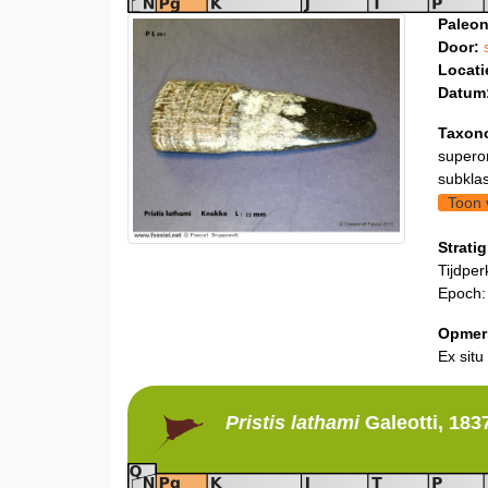
Paleon
Door:
Locati
Datum
Taxon
supero
subklas
Toon 
Stratig
Tijdper
Epoch
Opmer
Ex situ
Pristis
lathami
Galeotti, 183