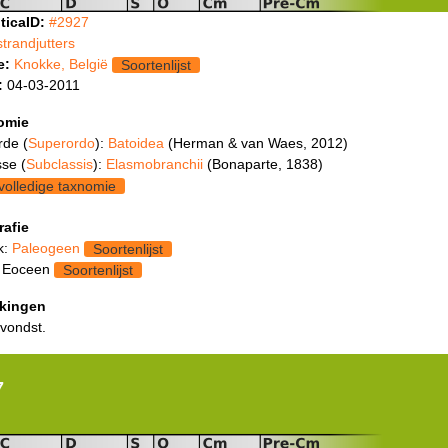
ticaID:
#2927
strandjutters
e:
Knokke, België
Soortenlijst
:
04-03-2011
omie
rde (
Superordo
):
Batoidea
(Herman & van Waes, 2012)
se (
Subclassis
):
Elasmobranchii
(Bonaparte, 1838)
volledige taxnomie
rafie
k:
Paleogeen
Soortenlijst
: Eoceen
Soortenlijst
kingen
 vondst.
7