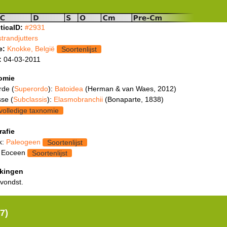
ticaID:
#2931
strandjutters
e:
Knokke, België
Soortenlijst
:
04-03-2011
omie
rde (
Superordo
):
Batoidea
(Herman & van Waes, 2012)
se (
Subclassis
):
Elasmobranchii
(Bonaparte, 1838)
volledige taxnomie
rafie
k:
Paleogeen
Soortenlijst
: Eoceen
Soortenlijst
kingen
 vondst.
7)