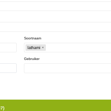
Soortnaam
lathami
Gebruiker
37)