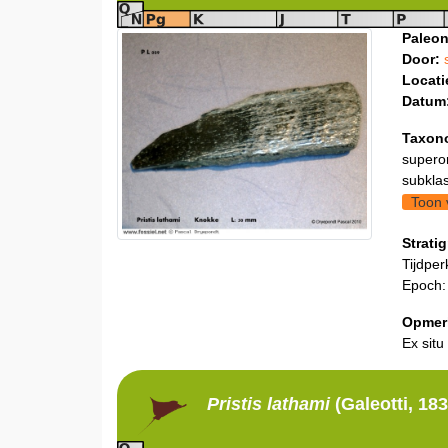
Paleon
Door:
Locati
Datum
Taxon
supero
subklas
Toon 
Stratig
Tijdper
Epoch
Opmer
Ex situ
Pristis
lathami
(Galeotti, 183