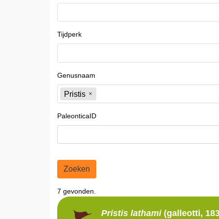
Tijdperk
Genusnaam
Pristis
PaleonticaID
Zoeken
7 gevonden.
Pristis
lathami
(galleotti, 18