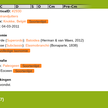
ticaID:
#2930
strandjutters
e:
Knokke, België
Soortenlijst
:
04-03-2011
omie
rde (
Superordo
):
Batoidea
(Herman & van Waes, 2012)
se (
Subclassis
):
Elasmobranchii
(Bonaparte, 1838)
volledige taxnomie
rafie
k:
Paleogeen
Soortenlijst
: Eoceen
Soortenlijst
kingen
 vondst.
7)