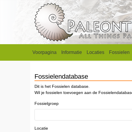
Voorpagina
Informatie
Locaties
Fossielen
Fossielendatabase
Dit is het Fossielen database.
Wil je fossielen toevoegen aan de Fossielendataba
Fossielgroep
Locatie