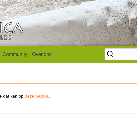
Community
Over ons
se dat kan op
deze pagina
.