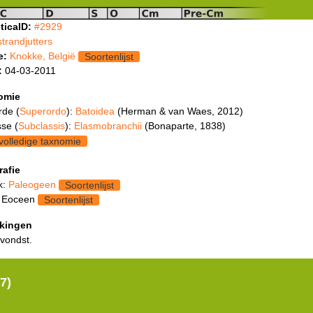
ticaID:
#2929
strandjutters
e:
Knokke, België
Soortenlijst
:
04-03-2011
omie
rde (
Superordo
):
Batoidea
(Herman & van Waes, 2012)
se (
Subclassis
):
Elasmobranchii
(Bonaparte, 1838)
volledige taxnomie
rafie
k:
Paleogeen
Soortenlijst
: Eoceen
Soortenlijst
kingen
 vondst.
7)