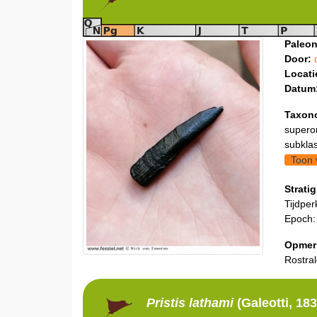
Paleon
Door:
Locati
Datum
Taxon
supero
subklas
Toon 
Stratig
Tijdper
Epoch
Opmer
Rostral
Pristis
lathami
(Galeotti, 183