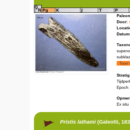
Paleon
Door:
Locati
Datum
Taxon
supero
subklas
Toon 
Stratig
Tijdper
Epoch
Opmer
Ex situ
Pristis
lathami
(Galeotti, 183