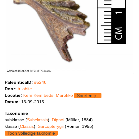
PaleonticaID:
#5248
Door:
trilobite
Locatie:
Kem Kem beds, Marokko
Soortenlijst
Datum:
13-09-2015
Taxonomie
subklasse (
Subclassis
):
Dipnoi
(Müller, 1884)
klasse (
Classis
):
Sarcopterygii
(Romer, 1955)
Toon volledige taxnomie