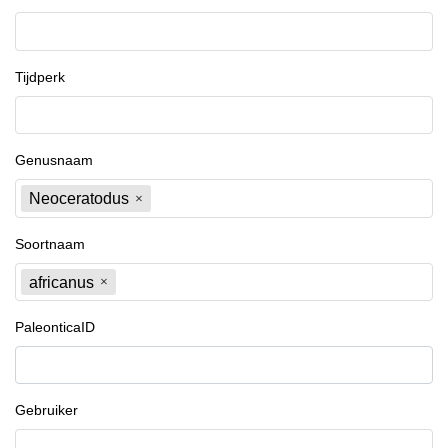
Tijdperk
Genusnaam
Neoceratodus
Soortnaam
africanus
PaleonticaID
Gebruiker