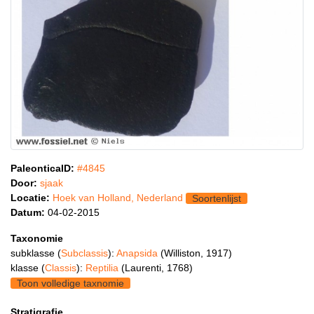
PaleonticaID:
#4845
Door:
sjaak
Locatie:
Hoek van Holland, Nederland
Soortenlijst
Datum:
04-02-2015
Taxonomie
subklasse (
Subclassis
):
Anapsida
(Williston, 1917)
klasse (
Classis
):
Reptilia
(Laurenti, 1768)
Toon volledige taxnomie
Stratigrafie