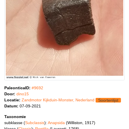
PaleonticaID:
#9692
Door:
dino15
Locatie:
Zandmotor Kijkduin-Monster, Nederland
Soortenlijst
Datum:
07-09-2021
Taxonomie
subklasse (
Subclassis
):
Anapsida
(Williston, 1917)
klasse (
Classis
):
Reptilia
(Laurenti, 1768)