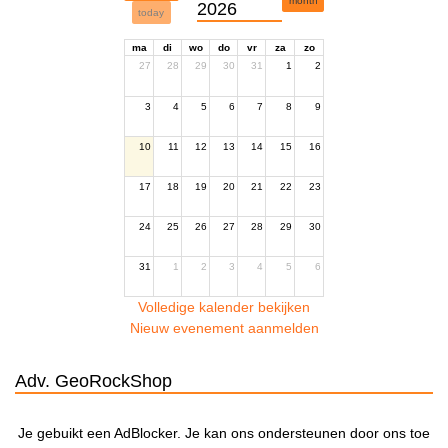
month
2026
today
ma
di
wo
do
vr
za
zo
27
28
29
30
31
1
2
3
4
5
6
7
8
9
10
11
12
13
14
15
16
17
18
19
20
21
22
23
24
25
26
27
28
29
30
31
1
2
3
4
5
6
Volledige kalender bekijken
Nieuw evenement aanmelden
Adv. GeoRockShop
Je gebuikt een AdBlocker. Je kan ons ondersteunen door ons toe