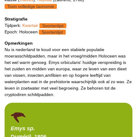
Toon volledige taxnomie
Stratigrafie
Tijdperk:
Kwartair
Soortenlijst
Epoch: Holoceen
Soortenlijst
Opmerkingen
Nu is nederland te koud voor een stabiele populatie
moerasschildpadden, maar in het vroeg/midden Holoceen was
het wel warm genoeg. Emys orbicularis' huidige verspreiding is
het zuiden en midden van europa, waar ze leven van een dieet
van vissen, insecten,amfibien en op hogere leeftijd van
waterplanten wat in de prehistorie waarschijnlijk ook al zo was. Ze
leven in zoetwater met veel begroeing. Ze behoren tot de
cryptodiren schildpadden.
Emys
sp.
Duméril, 1806