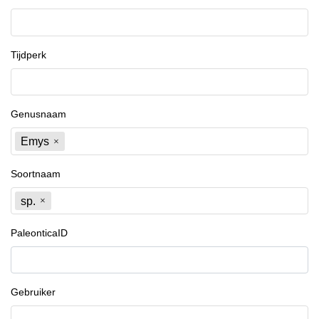
Tijdperk
Genusnaam
Emys
Soortnaam
sp.
PaleonticaID
Gebruiker