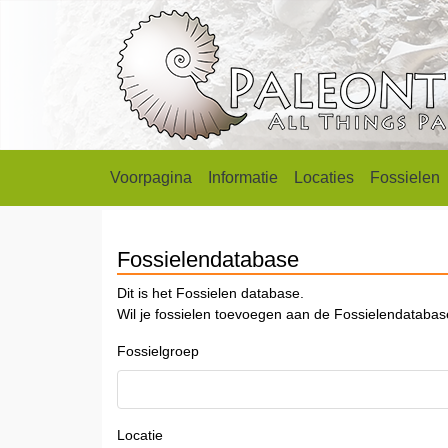
Voorpagina
Informatie
Locaties
Fossielen
Fossielendatabase
Dit is het Fossielen database.
Wil je fossielen toevoegen aan de Fossielendataba
Fossielgroep
Locatie