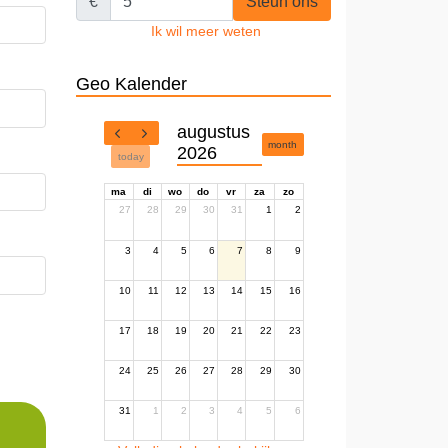
€
Steun ons
Ik wil meer weten
Geo Kalender
augustus
month
2026
today
ma
di
wo
do
vr
za
zo
27
28
29
30
31
1
2
3
4
5
6
7
8
9
10
11
12
13
14
15
16
17
18
19
20
21
22
23
24
25
26
27
28
29
30
31
1
2
3
4
5
6