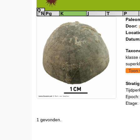
Paleon
Door:
Locati
Datum
Taxon
klasse 
superkl
Toon 
Stratig
Tijdper
Epoch:
Etage:
1 gevonden.