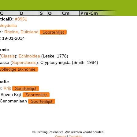
ticaID:
#3951
pleydellia
e:
Rheine, Duitsland
Soortenlijst
:
19-01-2014
omie
(
Classis
):
Echinoidea
(Leske, 1778)
asse (
Superclassis
): Cryptosyringida (Smith, 1984)
volledige taxnomie
rafie
k:
Krijt
Soortenlijst
 Boven Krijt
Soortenlijst
 Cenomaniaan
Soortenlijst
© Stichting Paleontica. Alle rechten voorbehouden.
Contact
|
Copyright