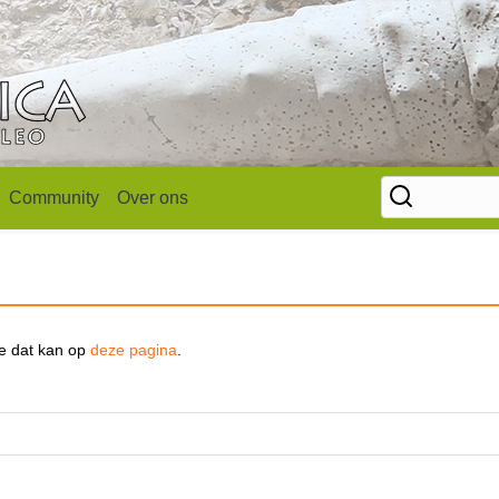
Community
Over ons
se dat kan op
deze pagina
.