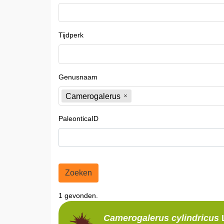
Tijdperk
Genusnaam
Camerogalerus
PaleonticaID
Zoeken
1 gevonden.
Camerogalerus
cylindricus