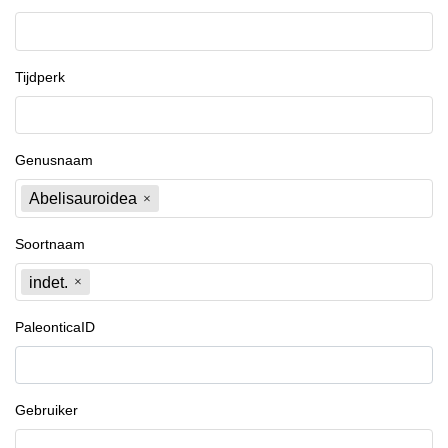
Tijdperk
Genusnaam
Abelisauroidea
Soortnaam
indet.
PaleonticaID
Gebruiker