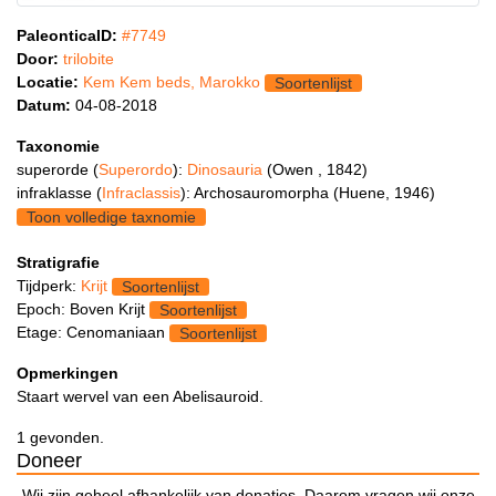
PaleonticaID:
#7749
Door:
trilobite
Locatie:
Kem Kem beds, Marokko
Soortenlijst
Datum:
04-08-2018
Taxonomie
superorde (
Superordo
):
Dinosauria
(Owen , 1842)
infraklasse (
Infraclassis
): Archosauromorpha (Huene, 1946)
Toon volledige taxnomie
Stratigrafie
Tijdperk:
Krijt
Soortenlijst
Epoch: Boven Krijt
Soortenlijst
Etage: Cenomaniaan
Soortenlijst
Opmerkingen
Staart wervel van een Abelisauroid.
1 gevonden.
Doneer
Wij zijn geheel afhankelijk van donaties. Daarom vragen wij onze