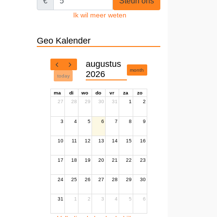
€
Steun ons
Ik wil meer weten
Geo Kalender
augustus
month
2026
today
ma
di
wo
do
vr
za
zo
27
28
29
30
31
1
2
3
4
5
6
7
8
9
10
11
12
13
14
15
16
17
18
19
20
21
22
23
24
25
26
27
28
29
30
31
1
2
3
4
5
6