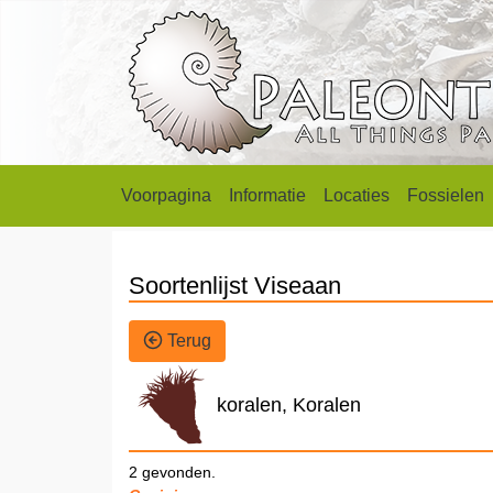
Voorpagina
Informatie
Locaties
Fossielen
Soortenlijst Viseaan
Terug
koralen, Koralen
2 gevonden.