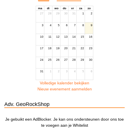
ma
di
wo
do
vr
za
zo
27
28
29
30
31
1
2
3
4
5
6
7
8
9
10
11
12
13
14
15
16
17
18
19
20
21
22
23
24
25
26
27
28
29
30
31
1
2
3
4
5
6
Volledige kalender bekijken
Nieuw evenement aanmelden
Adv. GeoRockShop
Je gebuikt een AdBlocker. Je kan ons ondersteunen door ons toe
te voegen aan je Whitelist