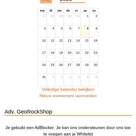
ma
di
wo
do
vr
za
zo
27
28
29
30
31
1
2
3
4
5
6
7
8
9
10
11
12
13
14
15
16
17
18
19
20
21
22
23
24
25
26
27
28
29
30
31
1
2
3
4
5
6
Volledige kalender bekijken
Nieuw evenement aanmelden
Adv. GeoRockShop
Je gebuikt een AdBlocker. Je kan ons ondersteunen door ons toe
te voegen aan je Whitelist