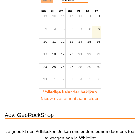
ma
di
wo
do
vr
za
zo
27
28
29
30
31
1
2
3
4
5
6
7
8
9
10
11
12
13
14
15
16
17
18
19
20
21
22
23
24
25
26
27
28
29
30
31
1
2
3
4
5
6
Volledige kalender bekijken
Nieuw evenement aanmelden
Adv. GeoRockShop
Je gebuikt een AdBlocker. Je kan ons ondersteunen door ons toe
te voegen aan je Whitelist