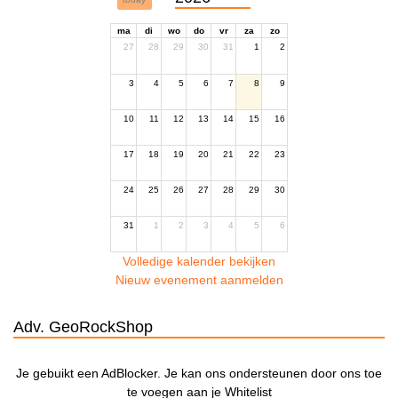
ma
di
wo
do
vr
za
zo
27
28
29
30
31
1
2
3
4
5
6
7
8
9
10
11
12
13
14
15
16
17
18
19
20
21
22
23
24
25
26
27
28
29
30
31
1
2
3
4
5
6
Volledige kalender bekijken
Nieuw evenement aanmelden
Adv. GeoRockShop
Je gebuikt een AdBlocker. Je kan ons ondersteunen door ons toe
te voegen aan je Whitelist