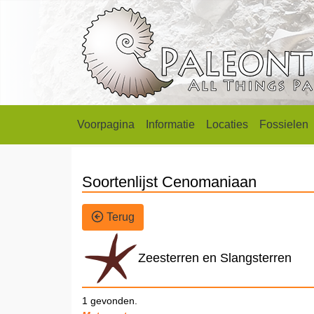
Voorpagina
Informatie
Locaties
Fossielen
Soortenlijst Cenomaniaan
Terug
Zeesterren en Slangsterren
1 gevonden.