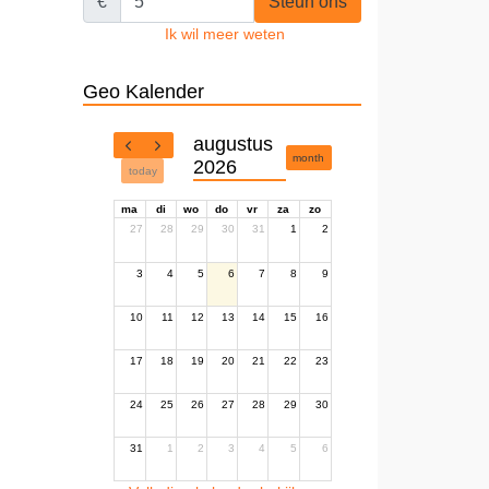
€
Steun ons
Ik wil meer weten
Geo Kalender
augustus
month
2026
today
ma
di
wo
do
vr
za
zo
27
28
29
30
31
1
2
3
4
5
6
7
8
9
10
11
12
13
14
15
16
17
18
19
20
21
22
23
24
25
26
27
28
29
30
31
1
2
3
4
5
6