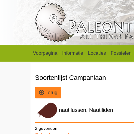
Voorpagina
Informatie
Locaties
Fossielen
Soortenlijst Campaniaan
Terug
nautilussen, Nautiliden
2 gevonden.