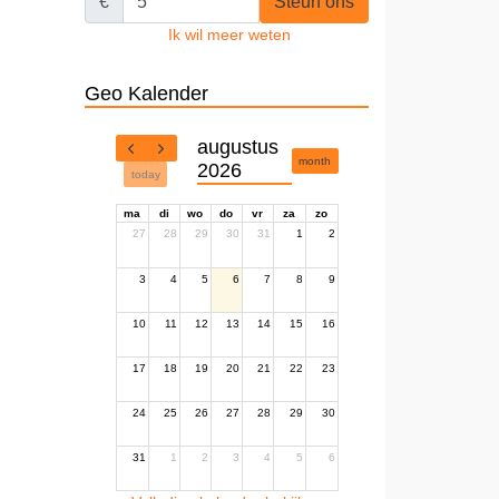
€
Steun ons
Ik wil meer weten
Geo Kalender
augustus
month
2026
today
ma
di
wo
do
vr
za
zo
27
28
29
30
31
1
2
3
4
5
6
7
8
9
10
11
12
13
14
15
16
17
18
19
20
21
22
23
24
25
26
27
28
29
30
31
1
2
3
4
5
6