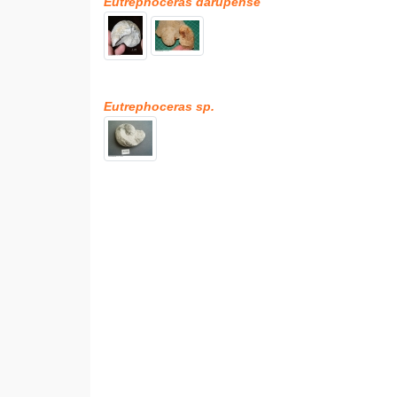
Eutrephoceras darupense
Eutrephoceras sp.