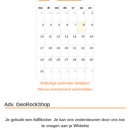
ma
di
wo
do
vr
za
zo
27
28
29
30
31
1
2
3
4
5
6
7
8
9
10
11
12
13
14
15
16
17
18
19
20
21
22
23
24
25
26
27
28
29
30
31
1
2
3
4
5
6
Volledige kalender bekijken
Nieuw evenement aanmelden
Adv. GeoRockShop
Je gebuikt een AdBlocker. Je kan ons ondersteunen door ons toe
te voegen aan je Whitelist