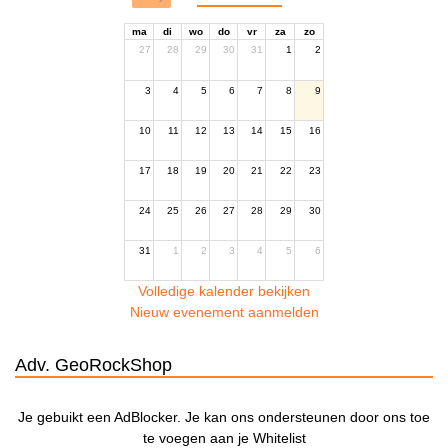
ma
di
wo
do
vr
za
zo
27
28
29
30
31
1
2
3
4
5
6
7
8
9
10
11
12
13
14
15
16
17
18
19
20
21
22
23
24
25
26
27
28
29
30
31
1
2
3
4
5
6
Volledige kalender bekijken
Nieuw evenement aanmelden
Adv. GeoRockShop
Je gebuikt een AdBlocker. Je kan ons ondersteunen door ons toe
te voegen aan je Whitelist