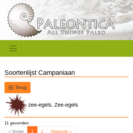
Soortenlijst Campaniaan
Terug
zee-egels, Zee-egels
11 gevonden.
« Vorige
1
2
Volgende »