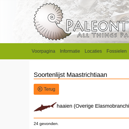
Voorpagina
Informatie
Locaties
Fossielen
Soortenlijst Maastrichtiaan
Terug
haaien (Overige Elasmobranchi
24 gevonden.