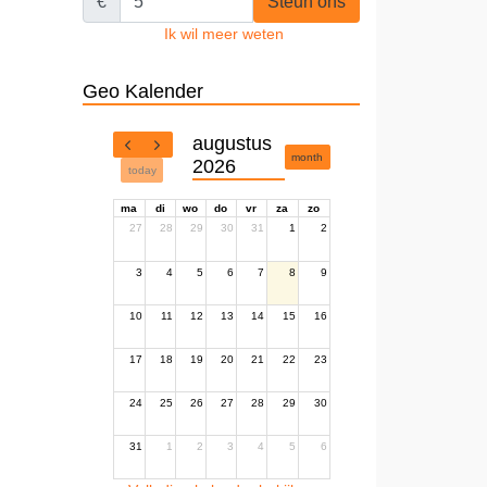
€
Steun ons
Ik wil meer weten
Geo Kalender
augustus
month
2026
today
ma
di
wo
do
vr
za
zo
27
28
29
30
31
1
2
3
4
5
6
7
8
9
10
11
12
13
14
15
16
17
18
19
20
21
22
23
24
25
26
27
28
29
30
31
1
2
3
4
5
6