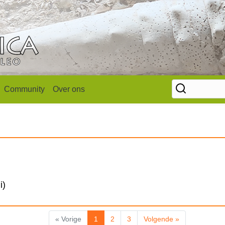
Community
Over ons
i)
« Vorige
1
2
3
Volgende »