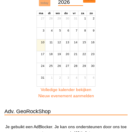
2026
today
ma
di
wo
do
vr
za
zo
27
28
29
30
31
1
2
3
4
5
6
7
8
9
10
11
12
13
14
15
16
17
18
19
20
21
22
23
24
25
26
27
28
29
30
31
1
2
3
4
5
6
Volledige kalender bekijken
Nieuw evenement aanmelden
Adv. GeoRockShop
Je gebuikt een AdBlocker. Je kan ons ondersteunen door ons toe