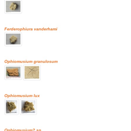
Ferderophiura vanderhami
Ophiomusium granulosum
Ophiomusium lux
Ophiomusium? sp.