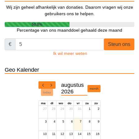
Wij zijn geheel afhankelijk van donaties. Daarom vragen wij onze
gebruikers ons te helpen.
50.0%
Percentage van ons maanddoel gehaald deze maand
€
Steun ons
Ik wil meer weten
Geo Kalender
augustus
month
2026
today
ma
di
wo
do
vr
za
zo
27
28
29
30
31
1
2
3
4
5
6
7
8
9
10
11
12
13
14
15
16