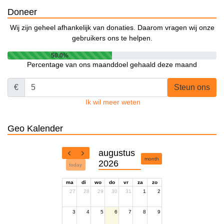
Doneer
Wij zijn geheel afhankelijk van donaties. Daarom vragen wij onze
gebruikers ons te helpen.
50.0%
Percentage van ons maanddoel gehaald deze maand
€
Steun ons
Ik wil meer weten
Geo Kalender
augustus
month
2026
today
ma
di
wo
do
vr
za
zo
27
28
29
30
31
1
2
3
4
5
6
7
8
9