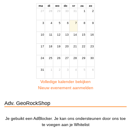
ma
di
wo
do
vr
za
zo
27
28
29
30
31
1
2
3
4
5
6
7
8
9
10
11
12
13
14
15
16
17
18
19
20
21
22
23
24
25
26
27
28
29
30
31
1
2
3
4
5
6
Volledige kalender bekijken
Nieuw evenement aanmelden
Adv. GeoRockShop
Je gebuikt een AdBlocker. Je kan ons ondersteunen door ons toe
te voegen aan je Whitelist