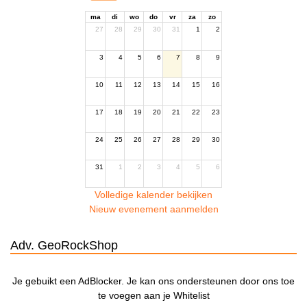
ma
di
wo
do
vr
za
zo
27
28
29
30
31
1
2
3
4
5
6
7
8
9
10
11
12
13
14
15
16
17
18
19
20
21
22
23
24
25
26
27
28
29
30
31
1
2
3
4
5
6
Volledige kalender bekijken
Nieuw evenement aanmelden
Adv. GeoRockShop
Je gebuikt een AdBlocker. Je kan ons ondersteunen door ons toe
te voegen aan je Whitelist