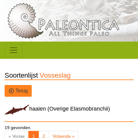
Soortenlijst
Vosseslag
Terug
haaien (Overige Elasmobranchii)
19 gevonden.
« Vorige
1
2
Volgende »