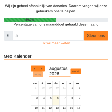
Wij zijn geheel afhankelijk van donaties. Daarom vragen wij onze
gebruikers ons te helpen.
50.0%
Percentage van ons maanddoel gehaald deze maand
€
Steun ons
Ik wil meer weten
Geo Kalender
augustus
month
2026
today
ma
di
wo
do
vr
za
zo
27
28
29
30
31
1
2
3
4
5
6
7
8
9
10
11
12
13
14
15
16