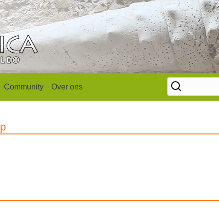
Community
Over ons
op