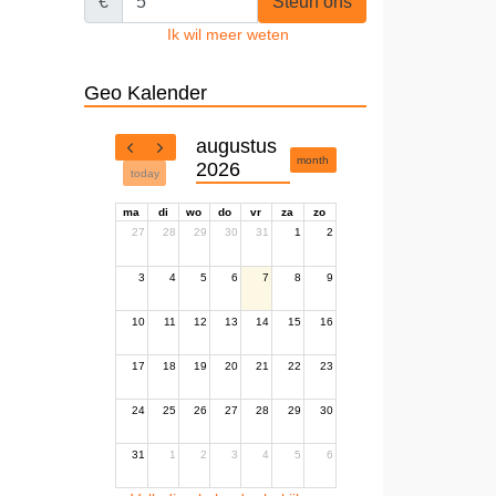
€
Steun ons
Ik wil meer weten
Geo Kalender
augustus
month
2026
today
ma
di
wo
do
vr
za
zo
27
28
29
30
31
1
2
3
4
5
6
7
8
9
10
11
12
13
14
15
16
17
18
19
20
21
22
23
24
25
26
27
28
29
30
31
1
2
3
4
5
6