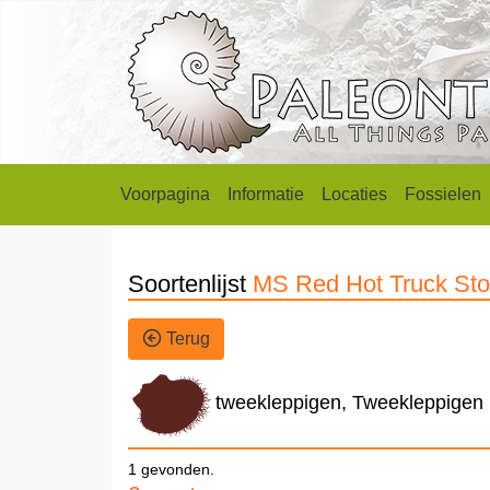
Voorpagina
Informatie
Locaties
Fossielen
Soortenlijst
MS Red Hot Truck St
Terug
tweekleppigen, Tweekleppigen
1 gevonden.